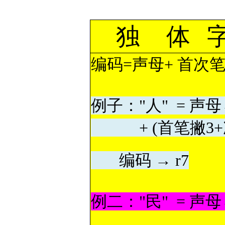
独
体
编码=声母+ 首次
例子："人" = 声母
+ (首笔撇3+次笔
编码 → r7
例二："民" = 声